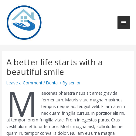
Skip
to
content
Main
Men
A better life starts with a
beautiful smile
M
Leave a Comment
/
Dental
/ By
senior
aecenas pharetra risus sit amet gravida
fermentum. Mauris vitae magna maximus,
tempus neque ac, feugiat velit. Etiam a enim
nec quam fringilla cursus. In porttitor elit mi,
at tempor lorem fringilla vitae. Proin in egestas purus. Cras
vestibulum efficitur tempor. Morbi magna nisl, sollicitudin nec
quam in, tempor convallis dolor. Nullam eu urna magna.